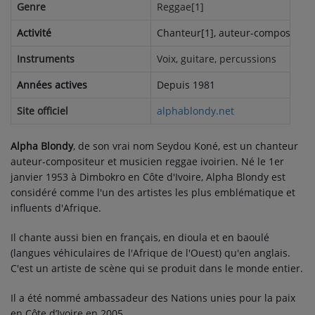
Genre
Reggae[1]
QUI SOMMES-NOUS ?
Activité
Chanteur[1], auteur-compositeur
Instruments
Voix, guitare, percussions
Contact
Années actives
Depuis 1981
Site officiel
alphablondy.net
Se connecter
Alpha Blondy
, de son vrai nom Seydou Koné, est un chanteur
auteur-compositeur et musicien reggae ivoirien. Né le 1er
janvier 1953 à Dimbokro en Côte d'Ivoire, Alpha Blondy est
considéré comme l'un des artistes les plus emblématique et
influents d'Afrique.
Il chante aussi bien en français, en dioula et en baoulé
(langues véhiculaires de l'Afrique de l'Ouest) qu'en anglais.
C'est un artiste de scène qui se produit dans le monde entier.
Il a été nommé ambassadeur des Nations unies pour la paix
en Côte d’Ivoire en 2005.