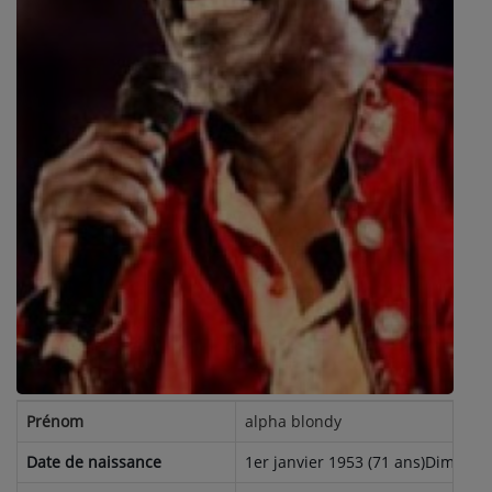
ARTISTES
PLAYLIST
TITRES DIFFUSÉS
Médias
PHOTOS
PODCASTS
VIDÉOS
Joliba TV News / FM
Prénom
alpha blondy
NOTRE ACTU
Date de naissance
1er janvier 1953 (71 ans)Dimbokro,
JEUX CONCOURS