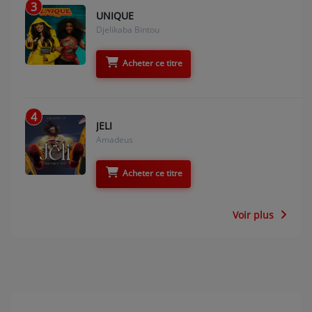
3
UNIQUE
Djelikaba Bintou
Acheter ce titre
4
JELI
Amadeus
Acheter ce titre
Voir plus