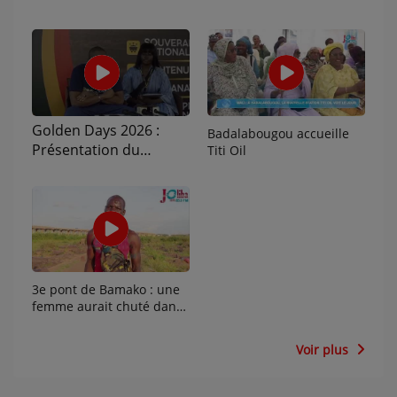
Golden Days 2026 :
Badalabougou accueille
Présentation du
Titi Oil
programme à la presse
(version en
Bamanankan)
3e pont de Bamako : une
femme aurait chuté dans
le fleuve Niger
Voir plus