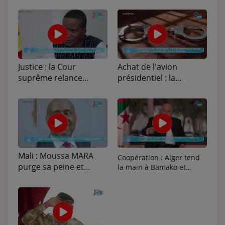
ARTISTES
PLAYLIST
TITRES DIFFUSÉS
Justice : la Cour
Achat de l'avion
suprême relance
présidentiel : la
Médias
l'affaire des fonds
condamnation de
Covid-19 et maintient la
Bouaré Fily Sissoko
PHOTOS
procédure contre
confirmée par la Cour
Clément Dembélé
suprême
PODCASTS
VIDÉOS
Mali : Moussa MARA
Coopération : Alger tend
purge sa peine et
la main à Bamako et
appelle à tourner la page
recouvre la liberté
Joliba TV News / FM
des tensions
NOTRE ACTU
JEUX CONCOURS