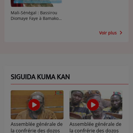
QUI SOMMES-NOUS ?
Mali-Sénégal : Bassirou
Diomaye Faye à Bamako
pour consolider la
coopération bilatérale
Contact
Voir plus
Se connecter
SIGUIDA KUMA KAN
Assemblée générale de
Assemblée générale de
la confrérie des dozos
la confrérie des dozos