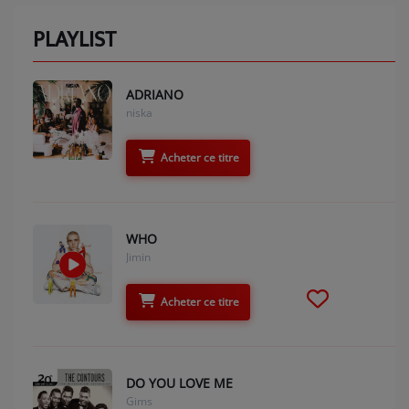
PLAYLIST
ADRIANO
niska
Acheter ce titre
WHO
Jimin
Acheter ce titre
DO YOU LOVE ME
Gims