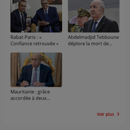
Abdelmadjid Tebboune
Rabat-Paris : «
déplore la mort de
Confiance retrouvée »
"plusieurs enfants"
dans l'incendie d'un
orphelinat près d'Alger
Mauritanie : grâce
accordée à deux
députées qui ont
accusé le président de
Voir plus
discrimination