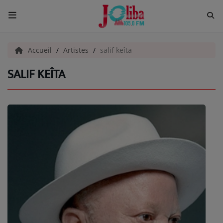
ACCUEIL
Accueil
Artistes
salif keîta
SALIF KEÎTA
Pour Vous
ACTUALITÉS
EMISSIONS
EQUIPES
EVÈNEMENTS
Musique
TOP 10