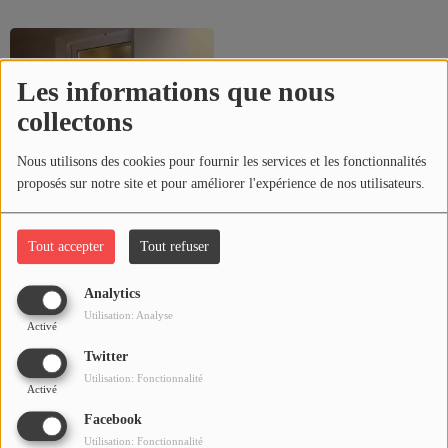
ARTISTES
PLAYLIST
Les informations que nous
TITRES DIFFUSÉS
collectons
Nous utilisons des cookies pour fournir les services et les fonctionnalités
Médias
proposés sur notre site et pour améliorer l'expérience de nos utilisateurs.
PHOTOS
Tout accepter
Tout refuser
PODCASTS
Studio
Analytics
VIDÉOS
Utilisation: Analyse
Activé
Twitter
Joliba TV News / FM
Utilisation: Fonctionnalité
Activé
NOTRE ACTU
Facebook
JEUX CONCOURS
Utilisation: Fonctionnalité