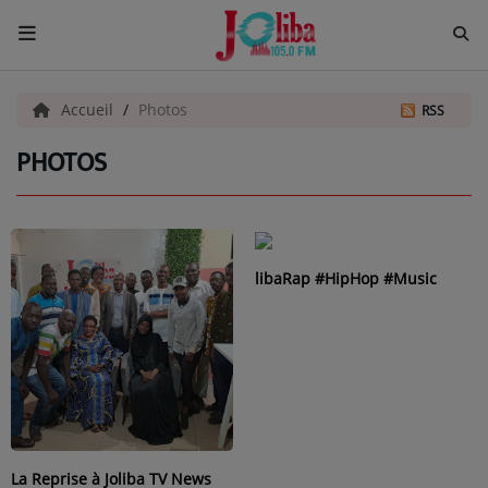
ACCUEIL
Accueil
Photos
RSS
PHOTOS
Pour Vous
ACTUALITÉS
EMISSIONS
libaRap #HipHop #Music
EQUIPES
EVÈNEMENTS
Musique
TOP 10
La Reprise à Joliba TV News