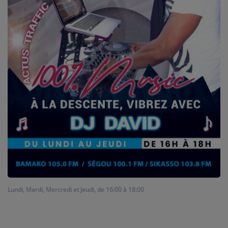
ARTISTES
PLAYLIST
TITRES DIFFUSÉS
Médias
PHOTOS
PODCASTS
VIDÉOS
Joliba TV News / FM
Lundi, Mardi, Mercredi et Jeudi, de 16:00 à 18:00
NOTRE ACTU
JEUX CONCOURS