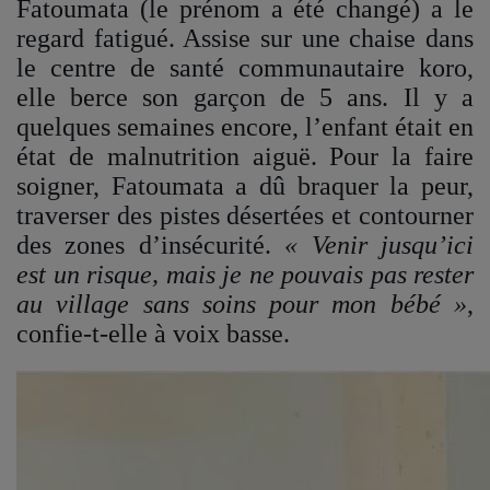
Fatoumata (le prénom a été changé) a le
regard fatigué. Assise sur une chaise dans
QUI SOMMES-NOUS ?
le centre de santé communautaire koro,
elle berce son garçon de 5 ans. Il y a
Contact
quelques semaines encore, l’enfant était en
état de malnutrition aiguë. Pour la faire
soigner, Fatoumata a dû braquer la peur,
Se connecter
traverser des pistes désertées et contourner
des zones d’insécurité.
« Venir jusqu’ici
est un risque, mais je ne pouvais pas rester
au village sans soins pour mon bébé »
,
confie-t-elle à voix basse.