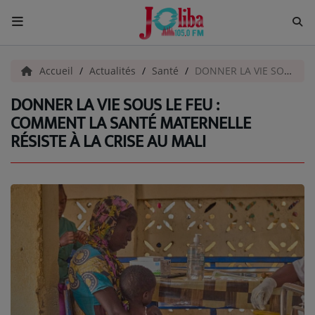
ACCUEIL
Accueil
Actualités
Santé
DONNER LA VIE SOUS LE FEU : COMMENT LA SANTÉ MATERNELLE RÉSISTE À LA CRISE AU MALI
DONNER LA VIE SOUS LE FEU :
Pour Vous
COMMENT LA SANTÉ MATERNELLE
RÉSISTE À LA CRISE AU MALI
ACTUALITÉS
EMISSIONS
EQUIPES
EVÈNEMENTS
Musique
TOP 10