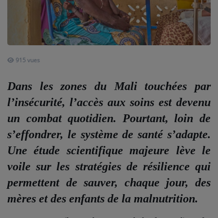
ARTISTES
PLAYLIST
TITRES DIFFUSÉS
915 vues
Dans les zones du Mali touchées par
Médias
l’insécurité, l’accès aux soins est devenu
PHOTOS
un combat quotidien. Pourtant, loin de
PODCASTS
s’effondrer, le système de santé s’adapte.
VIDÉOS
Une étude scientifique majeure lève le
voile sur les stratégies de résilience qui
Joliba TV News / FM
permettent de sauver, chaque jour, des
NOTRE ACTU
mères et des enfants de la malnutrition.
JEUX CONCOURS