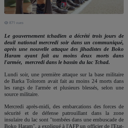
ARTISTES
PLAYLIST
871 vues
TITRES DIFFUSÉS
Le gouvernement tchadien a décrété trois jours de
deuil national mercredi soir dans un communiqué,
après une nouvelle attaque des jihadistes de Boko
Médias
Haram ayant fait au moins deux morts dans
PHOTOS
l'armée, mercredi dans le bassin du lac Tchad.
PODCASTS
Lundi soir, une première attaque sur la base militaire
de Barka Tolorom avait fait au moins 24 morts dans
VIDÉOS
les rangs de l'armée et plusieurs blessés, selon une
source militaire.
Joliba TV News / FM
Mercredi après-midi, des embarcations des forces de
sécurité et de défense patrouillant dans la zone
NOTRE ACTU
insulaire du lac sont "tombées dans une embuscade de
Boko Haram", a expliqué à l'AFP un officier de l'Etat-
JEUX CONCOURS