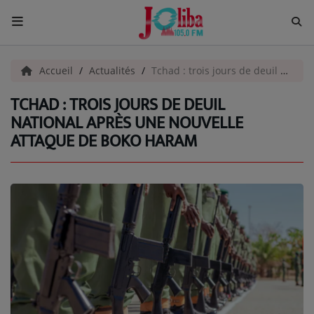
ACCUEIL
Accueil
Actualités
Tchad : trois jours de deuil national après une nouvelle attaque de Boko Haram
TCHAD : TROIS JOURS DE DEUIL
Pour Vous
NATIONAL APRÈS UNE NOUVELLE
ATTAQUE DE BOKO HARAM
ACTUALITÉS
EMISSIONS
EQUIPES
EVÈNEMENTS
Musique
TOP 10