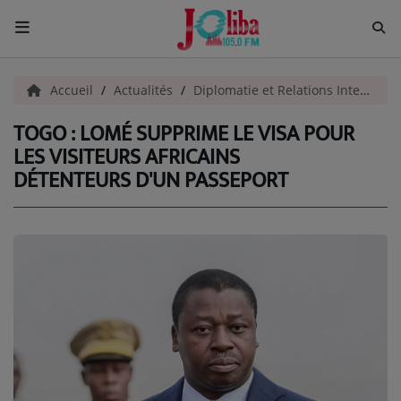
ACCUEIL
Accueil
Actualités
Diplomatie et Relations Internationales
TOGO : LOMÉ SUPPRIME LE VISA POUR
Pour Vous
LES VISITEURS AFRICAINS
DÉTENTEURS D'UN PASSEPORT
ACTUALITÉS
EMISSIONS
EQUIPES
EVÈNEMENTS
Musique
TOP 10