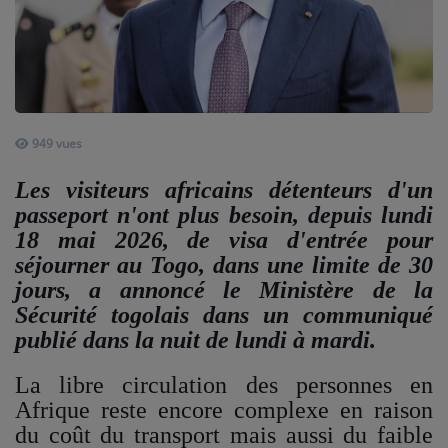
ARTISTES
PLAYLIST
TITRES DIFFUSÉS
949 vues
Médias
Les visiteurs africains détenteurs d'un
passeport n'ont plus besoin, depuis lundi
PHOTOS
18 mai 2026, de visa d'entrée pour
PODCASTS
séjourner au Togo, dans une limite de 30
jours, a annoncé le Ministère de la
VIDÉOS
Sécurité togolais dans un communiqué
publié dans la nuit de lundi à mardi.
Joliba TV News / FM
La libre circulation des personnes en
NOTRE ACTU
Afrique reste encore complexe en raison
du coût du transport mais aussi du faible
JEUX CONCOURS