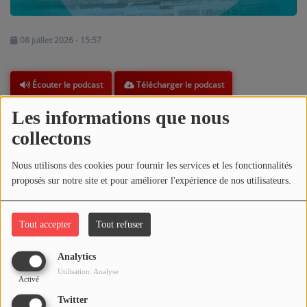
ARTISTES
08 juillet 2026 - 15:57
PLAYLIST
TITRES DIFFUSÉS
Télécharger le podcast
Écouter le podcast
Les informations que nous
Médias
REPLAY DE LA REVUE DE PRESSE DU 08-07-2026
collectons
PHOTOS
Commentaires(0)
Nous utilisons des cookies pour fournir les services et les fonctionnalités
PODCASTS
proposés sur notre site et pour améliorer l'expérience de nos utilisateurs.
VIDÉOS
Connectez-vous pour commenter cet article
Tout accepter
Tout refuser
Joliba TV News / FM
SE CONNECTER
Analytics
Utilisation: Analyse
NOTRE ACTU
Activé
Twitter
JEUX CONCOURS