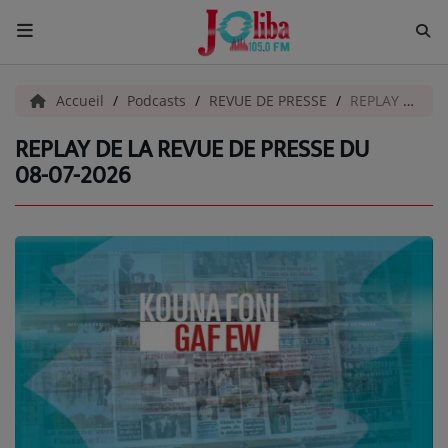
ACCUEIL
Accueil
Podcasts
REVUE DE PRESSE
REPLAY DE LA REVUE DE PRESSE DU 08-07-2026
REPLAY DE LA REVUE DE PRESSE DU
Pour Vous
08-07-2026
ACTUALITÉS
EMISSIONS
EQUIPES
EVÈNEMENTS
Musique
TOP 10