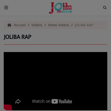
ACCUEIL
Accueil
Vidéos
News Vidéos
JOLIBA RAP
JOLIBA RAP
Pour Vous
ACTUALITÉS
EMISSIONS
EQUIPES
EVÈNEMENTS
Musique
TOP 10